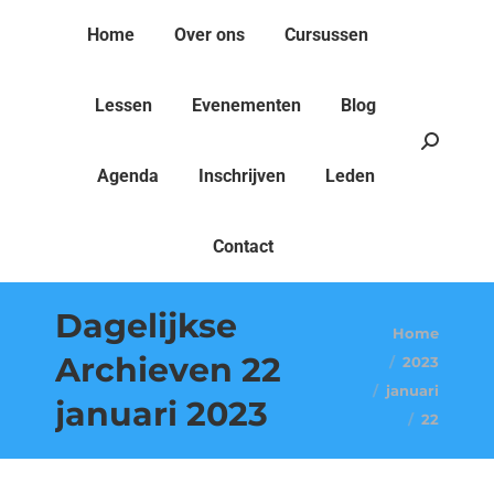
Home
Over ons
Cursussen
Lessen
Evenementen
Blog
Search:
Agenda
Inschrijven
Leden
Contact
Dagelijkse
Je bent hier:
Home
Archieven
22
2023
januari
januari 2023
22