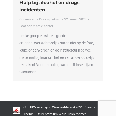
Hulp bij alcohol en drugs
incidenten
Cursussen
Door
wpadmin
22 januari 2023
Laat een reactie achter
Leuke groep cursisten, goede
catering worstebroodjes staan niet op de foto,
leuke onderwerpen en de instructeur had veel
materiaal bij haar om het een en ander duidelijk
te maken! Voor herhaling vatbaar!! Inschrijven
Cursussen
© EHBO-vereniging Woensel-Noord 2021 Dream-
Theme — truly
premium WordPress themes