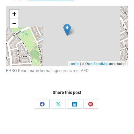
+
−
Leaflet
| ©
OpenStreetMap
contributors
EHBO Reanimatie herhalingscursus met AED
Share this post
Share
Share
Share
Share
on
on
on
on
Facebook
X
LinkedIn
Pinterest