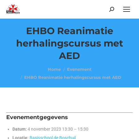
Search:
EHBO Reanimatie
herhalingscursus met
AED
Je bent hier:
Home
Evenement
EHBO Reanimatie herhalingscursus met AED
Evenementgegevens
Datum:
4 november 2023 13:30
–
15:30
Locatie:
Basisschool de Boschuil