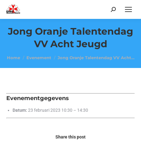
Search:
Jong Oranje Talentendag
VV Acht Jeugd
Je bent hier:
Home
Evenement
Jong Oranje Talentendag VV Acht…
Evenementgegevens
Datum:
23 februari 2023 10:30
–
14:30
Share this post