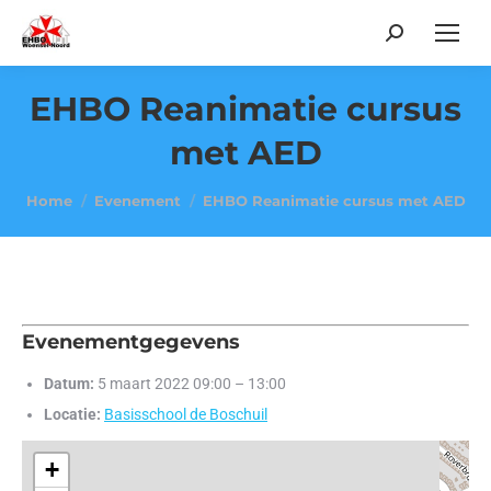
Search:
EHBO Reanimatie cursus
met AED
Je bent hier:
Home
Evenement
EHBO Reanimatie cursus met AED
Evenementgegevens
Datum:
5 maart 2022 09:00
–
13:00
Locatie:
Basisschool de Boschuil
+